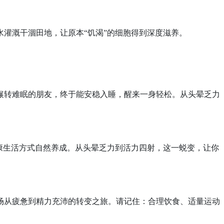
水灌溉干涸田地，让原本
“饥渴”的细胞得到深度滋养。
辗转难眠的朋友，终于能安稳入睡，醒来一身轻松。从头晕乏力
康生活方式自然养成。从头晕乏力到活力四射，这一蜕变，让你
场从疲惫到精力充沛的转变之旅。请记住：合理饮食、适量运动