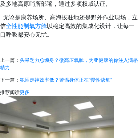
及多地高原哨所部署，通过多项权威认证。
无论是康养场所、高海拔驻地还是野外作业现场，立
信
全性能
制氧方舱
以稳定高效的集成化设计，让每一
口呼吸都安心无忧。
上一篇：
头晕乏力总缠身？微高压氧舱，为亚健康的你注入满格
精力
下一篇：
犯困走神效率低？警惕身体正在“慢性缺氧”
推荐阅读
更多