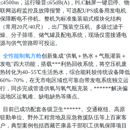
≤4500m，运行噪音≤65dB(A)，PLC触屏一键启停、物
联网远程监控及故障报警，可选配UPS或备用发电机
保障断电不停机。整机为标准集装箱式模块化结构
（常用20尺/40尺），出厂预装空压机、多级过滤干
燥、分子筛塔、储气罐及配电系统，现场仅需接通电
源与供气管路即可投运。
全性能制氧方舱
创新集成
"供氧＋热水＋气瓶灌装＋
发电"四大功能，搭载***利热回收系统，将空压机废
热转化为40–55℃生活热水，综合能耗较传统设备降低
60%–70%，在无市电区域也可靠自带发电系统独立运
行，同步完成管道供氧与氧气瓶充装，******解决偏
远地区运氧难、缺电缺热等痛点。
目前已成功配套各级卫生******、交通枢纽、高原
驻勤单位、野外工程营地及应急救援队伍等上百家客
户，典型案例包括西藏芒康县干部职工供氧保障项目