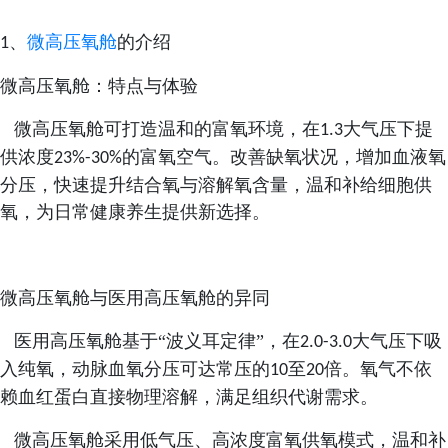
、
微高压氧舱
的介绍
1
微高压氧舱：特点与体验
微高压氧舱可打造温和的富氧环境，在
大气压下提
1.3
供浓度
的富氧空气。改善缺氧状况，增加血液氧
23%-30%
分压，快速提升结合氧与溶解氧含量，温和补给细胞供
氧，为日常健康养生提供新选择。
微高压氧舱与医用高压氧舱的异同
医用高压氧舱基于“波义耳定律”，
在
大气压下吸
2.0-3.0
入纯氧，动脉血氧分压可达常压的
至
倍。氧气不依
10
20
赖血红蛋白直接物理溶解，满足组织代谢需求。
微高压氧舱采用低气压、高浓度富氧供氧模式，温和补