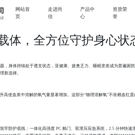
网站首
走进尚
产品中
资质荣
页
佳
心
誉
载体，全方位守护身心状
题，身体持续处于透支状态，亚健康、疲惫乏力、睡眠变差成为普遍困扰
理新选择。
，压力升高使血浆中溶解的氧气量显著增加。这部分“物理溶解氧”不依赖血
度筑牢防护底线：一体化高强度
PC 舱门、双泄压应急系统，2.5 分钟快