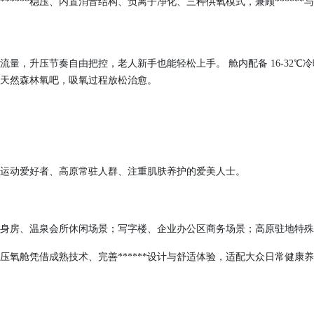
****稳压、内置消音结构、负离子净化、三种供氧模式，兼顾******
、氧流量，升压节奏自由把控，老人新手也能轻松上手。
舱内配备
16-32
天然森林氧吧，吸氧过程放松治愈。
身运动爱好者、高原常驻人群、注重肌肤养护的爱美人士。
身房、温泉会所休闲场景；写字楼、企业办公区商务场景；高原驻地特
氧舱凭借成熟技术、完善******设计与舒适体验，适配大众日常健康