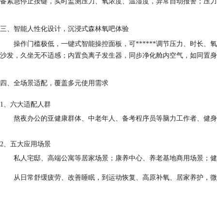
备紧急停止按键，实时监测压力、氧浓度、温湿度，异常自动报警；压力**
三、智能人性化设计，沉浸式森林氧吧体验
操作门槛极低，一键式智能操控面板，可******调节压力、时长
沙发，久坐无不适感；内置负离子发生器，同步净化舱内空气，如同置身
四、全场景适配，覆盖多元使用需求
1、
六
大适配人群
熬夜办公的亚健康群体、中老年人、备考程序员等脑力工作者、健
2、
五大应用场景
私人宅邸、高端公寓等居家场景；康养中心、养老基地商用场景；健
从日常舒缓疲劳、改善睡眠，到运动恢复、高原补氧、居家养护，微压