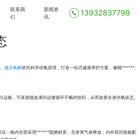
联系我
新闻资
13932837799
们
讯
态
。
微压氧舱
依托科学供氧原理，打造一站式健康养护方案，兼顾******、
红蛋白运输，可直接随血液到达微循环不畅的组织，从而改善全身供氧状态。
速泄压；舱内全部采用******阻燃材质，无有害气体释放；内外双控面板配