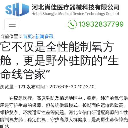
13932837799
当前位置：
首页
>
新闻资讯
它不仅是全性能制氧方
舱，更是野外驻防的“生
命线管家”
浏览量：121
发布时间：2026-06-30 10:13:10
在应急医疗、高原驻防及偏远地区
中，
稳定、纯净的氧气供
应是守护生命的
保障
。
但
传统供氧模式
，
长期面临运输风险高、
维护复杂、环境适应性差
等问题
。
河北立信自研适配高原的全性
能制氧方舱，稳定供氧，守护高原人群健康，是高原生命保障光
明站
。