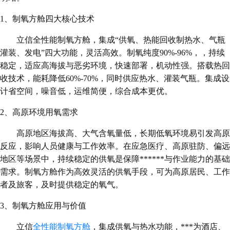
1、
制氧方舱四大核心技术
立信
全性能
制氧方舱
，集成
“
供氧、热能回收制热水、气瓶
灌装、发电
”
四大功能，灵活高效。制氧纯度
90%-96%，
，持续
稳定，适应高海拔与恶劣环境，快速部署，机动性强。搭载热回
收技术，能耗降低
60%
-
70%，同时供应热水、灌装气瓶。集成设
计省空间，噪音低，运维简便，综合成本更优。
2、
高原环境用氧需求
高原地区海拔高、大气含氧量低，长期低氧环境易引发高原
反应，影响人员健康与工作效率。在应急医疗、高原驻防、偏远
地区等场景中，持续稳定的供氧是保障******与作业能力的基础
需求。制氧方舱作为高效灵活的供氧手段，可为高原居民、工作
者及旅客，及时提供稳定的氧气。
3、制氧方舱应用与价值
立信
全性能制氧方舱
，集成供氧与热水功能，***为酒店、